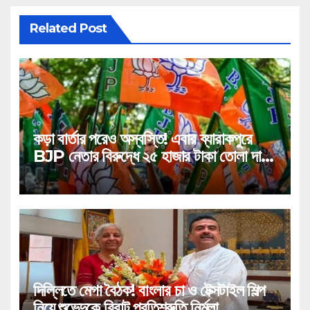
Related Post
কড়া বার্তার পরেও অস্বস্তি! এবার ব্যারাকপুরে
BJP নেতার বিরুদ্ধে ২৫ হাজার টাকা তোলা দাবির
গুরুতর অভিযোগ, ভাইরাল অডিও!
দিল্লিতে মেগা বৈঠক! বাংলার চা ও টেক্সটাইল শিল্প
নিয়ে শুভেন্দুকে বিরাট প্রতিশ্রুতি নির্মলা