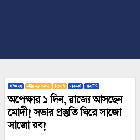
পশ্চিমবঙ্গ
নদীয়া-২৪ পরগনা
বিজেপি
ভারতবর্ষ
রাজনীতি
অপেক্ষার ১ দিন, রাজ্যে আসছেন
মোদী! সভার প্রস্তুতি ঘিরে সাজো
সাজো রব!