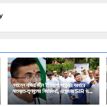
y
নবান্নে নজিরবিহীন ইতিহাস! শুভেন্দুর দরবারে
ঋতব্রত-তৃণমূলের বিধায়করা, এজেন্ডায় SIR ও
মেগা অ্যাকশন প্ল্যান!