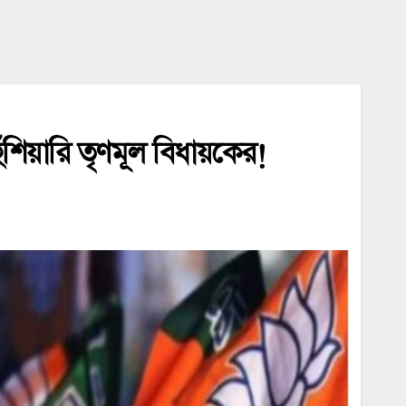
িয়ারি তৃণমূল বিধায়কের!