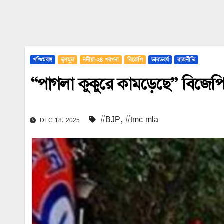
পশ্চিমবঙ্গ
তৃণমূল
নদীয়া-২৪ পরগনা
বিজেপি
ভারতবর্ষ
রাজনীতি
“পাগলা কুকুরে কামড়েছে” বিজেপি 
#BJP
,
#tmc mla
DEC 18, 2025