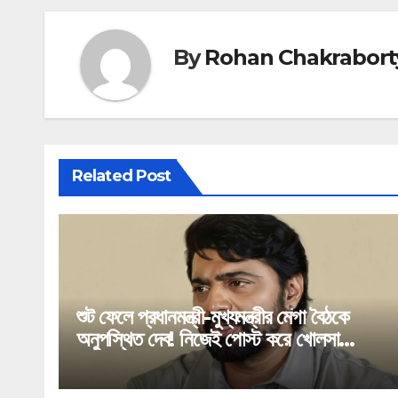
By
Rohan Chakrabort
Related Post
শুট ফেলে প্রধানমন্ত্রী-মুখ্যমন্ত্রীর মেগা বৈঠকে
অনুপস্থিত দেব! নিজেই পোস্ট করে খোলসা
করলেন ঘাটালের সাংসদ!