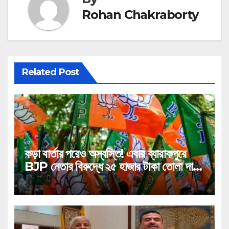
Rohan Chakraborty
Related Post
কড়া বার্তার পরেও অস্বস্তি! এবার ব্যারাকপুরে
BJP নেতার বিরুদ্ধে ২৫ হাজার টাকা তোলা দাবির
গুরুতর অভিযোগ, ভাইরাল অডিও!