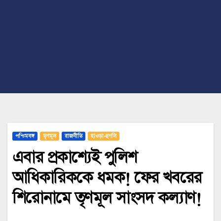
পশ্চিমবঙ্গ
তৃণমূল
রাজনীতি
হাওড়া-হুগলি
এবার প্রকাশ্যেই পুলিশ
আধিকারিককে ধমক! ফের খবরের
শিরোনামে তৃণমূল সাংসদ কল্যাণ!