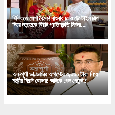
দিল্লিতে মেগা বৈঠক! বাংলার চা ও টেক্সটাইল শিল্প
নিয়ে শুভেন্দুকে বিরাট প্রতিশ্রুতি নির্মলা
সীতারামণের!
অন্নপূর্ণা ভাণ্ডারের আগস্টের ৩,০০০ টাকা নিয়ে
মন্ত্রীর বিরাট ঘোষণা! আটকে গেল পেমেন্ট?