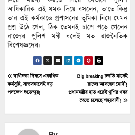
নিয়ে মন্তব্য করতে গিয়ে যেভাবে পুলিশ
আধিকারিক এই ধমক দিয়ে বসলেন, তাতে কিন্তু
তার এই কর্মকান্ডে প্রশাসনের ভূমিকা নিয়ে যেমন
প্রশ্ন উঠে গেল, ঠিক তেমনই চাপে পড়ে গেলেন
রাজ্যের পুলিশ মন্ত্রী বলেই মত রাজনৈতিক
বিশেষজ্ঞদের।
Post
স্বাধীনতা দিবসে একাধিক
Big breaking চলতি মাসেই
কর্মসূচি, সাতসকালেই বড়
রাজ্যে আসছেন মোদী!
navigation
পদক্ষেপ শুভেন্দুর!
প্রধানমন্ত্রীর হাত ধরেই খুশির খবর
পেতে চলেছে শহরবাসী!
By