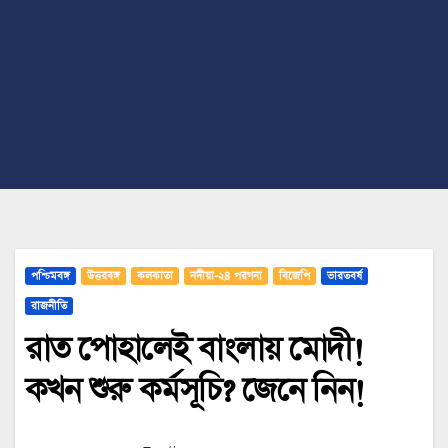
পশ্চিমবঙ্গ
উত্তরবঙ্গ
কলকাতা
নদীয়া-২৪ পরগনা
বিজেপি
ভারতবর্ষ
রাজনীতি
রাত পোহালেই বাংলায় মোদী!
কখন শুরু কর্মসূচি? জেনে নিন!