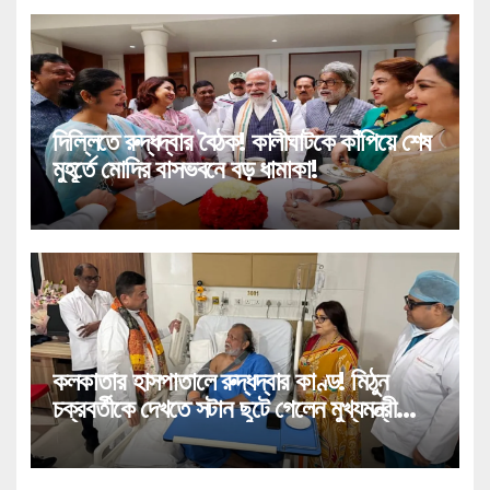
দিল্লিতে রুদ্ধদ্বার বৈঠক! কালীঘাটকে কাঁপিয়ে শেষ
মুহূর্তে মোদির বাসভবনে বড় ধামাকা!
কলকাতার হাসপাতালে রুদ্ধদ্বার কাণ্ড! মিঠুন
চক্রবর্তীকে দেখতে সটান ছুটে গেলেন মুখ্যমন্ত্রী
শুভেন্দু!