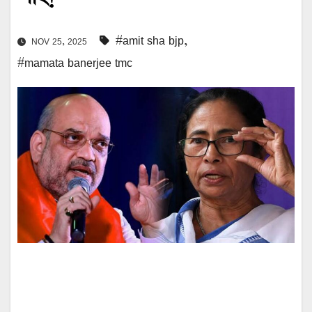
#amit sha bjp
,
NOV 25, 2025
#mamata banerjee tmc