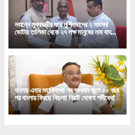
নবান্নে মুখ্যমন্ত্রীর ঘরে মুর্শিদাবাদের ২ সাংসদ!
ভোটার তালিকা থেকে ২৭ লক্ষ মানুষের নাম বাদ
পড়া নিয়ে বিরাট পদক্ষেপ!
বাংলায় এবার মহাবিপ্লব! সব অপমান ভুলে ৫০ বছর
পর বাংলায় ফিরছে বিড়লা! বিরাট ঘোষণা শমীকের!