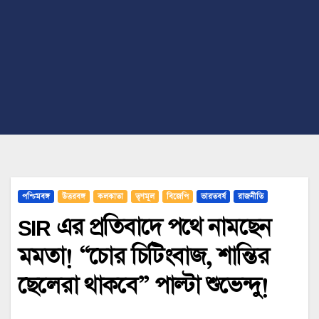
পশ্চিমবঙ্গ
উত্তরবঙ্গ
কলকাতা
তৃণমূল
বিজেপি
ভারতবর্ষ
রাজনীতি
SIR এর প্রতিবাদে পথে নামছেন
মমতা! “চোর চিটিংবাজ, শান্তির
ছেলেরা থাকবে” পাল্টা শুভেন্দু!