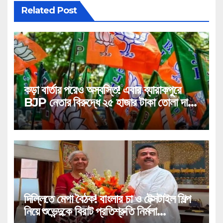
Related Post
কড়া বার্তার পরেও অস্বস্তি! এবার ব্যারাকপুরে
BJP নেতার বিরুদ্ধে ২৫ হাজার টাকা তোলা দাবির
গুরুতর অভিযোগ, ভাইরাল অডিও!
দিল্লিতে মেগা বৈঠক! বাংলার চা ও টেক্সটাইল শিল্প
নিয়ে শুভেন্দুকে বিরাট প্রতিশ্রুতি নির্মলা