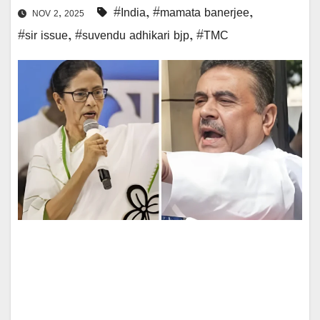
#India
,
#mamata banerjee
,
NOV 2, 2025
#sir issue
,
#suvendu adhikari bjp
,
#TMC