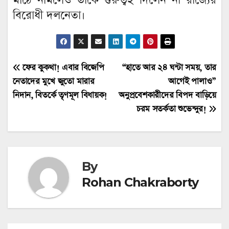
মাঠে নামলেও তাকে গুরুত্বই দিলেন না রাজ্যের
বিরোধী দলনেতা।
Post
ফের কুকথা! এবার বিজেপি
“হাতে আর ২৪ ঘন্টা সময়, তার
নেতাদের মুখে জুতো মারার
আগেই পালাও”
navigation
নিদান, বিতর্কে তৃণমূল বিধায়ক!
অনুপ্রবেশকারীদের বিপদ বাড়িয়ে
চরম সতর্কতা শুভেন্দুর!
By
Rohan Chakraborty