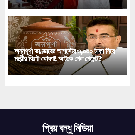
সীতারামণের!
অন্নপূর্ণা ভাণ্ডারের আগস্টের ৩,০০০ টাকা নিয়ে
মন্ত্রীর বিরাট ঘোষণা! আটকে গেল পেমেন্ট?
প্রিয় বন্ধু মিডিয়া