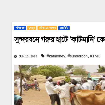
পশ্চিমবঙ্গ
তৃণমূল
নদীয়া-২৪ পরগনা
রাজনীতি
সুন্দরবনে গরুর হাটে ‘কাটমানি’ ক
#katmoney
,
#sundorbon
,
#TMC
JUN 10, 2025