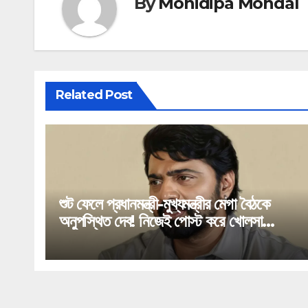
By
Monidipa Mondal
Related Post
শুট ফেলে প্রধানমন্ত্রী-মুখ্যমন্ত্রীর মেগা বৈঠকে
অনুপস্থিত দেব! নিজেই পোস্ট করে খোলসা
করলেন ঘাটালের সাংসদ!