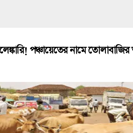
েলেঙ্কারি! পঞ্চায়েতের নামে তোলাবাজি