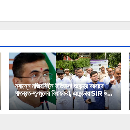
নবান্নে নজিরবিহীন ইতিহাস! শুভেন্দুর দরবারে
ঋতব্রত-তৃণমূলের বিধায়করা, এজেন্ডায় SIR ও
মেগা অ্যাকশন প্ল্যান!