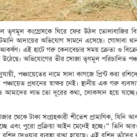
কদল তৃণমূল কংগ্রেসকে ঘিরে ফের উঠল তোলাবাজির ব
 কাটমানি আদায়ের অভিযোগ সামনে এসেছে। গোসাবা থানার
় আকর্ষণ। এই হাটে গরু কেনাবেচার সময় ক্রেতা ও বিক্
 উঠেছে। অভিযোগের তীর সোজা তৃণমূল পরিচালিত পঞ্চ
ুযায়ী, পঞ্চায়েতের নামে সাদা কাগজে প্রিন্ট করা রশি
্চায়েত প্রধানের স্বাক্ষর নেই। স্থানীয় এক গরু ব্যব
এতে আমাদের লাভ তো দূরের কথা, লোকসান হয়ে যাচ্ছে
থেকে টাকা সংগ্রহকারী শীতেশ প্রামাণিক, যিনি আবার স্
হচ্ছে এবং পুরো প্রক্রিয়া আইন মেনেই হচ্ছে।” তিনি আ
 রশিদ দেওয়ার ব্যবস্থা রাখা হয়েছে। এই রশিদ তাঁদের