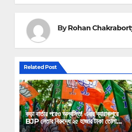
By
Rohan Chakrabort
Related Post
কড়া বার্তার পরেও অস্বস্তি! এবার ব্যারাকপুরে
BJP নেতার বিরুদ্ধে ২৫ হাজার টাকা তোলা
দাবির গুরুতর অভিযোগ, ভাইরাল অডিও!