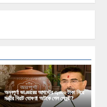
অন্নপূর্ণা ভাণ্ডারের আগস্টের ৩,০০০ টাকা নিয়ে
মন্ত্রীর বিরাট ঘোষণা! আটকে গেল পেমেন্ট?