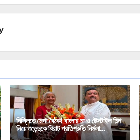
y
দিল্লিতে মেগা বৈঠক! বাংলার চা ও টেক্সটাইল শিল্প
নিয়ে শুভেন্দুকে বিরাট প্রতিশ্রুতি নির্মলা
সীতারামণের!