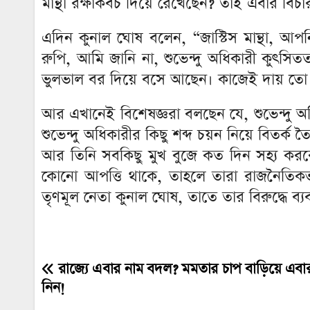
মান্থা রক্ষাকবচ দিয়ে রেখেছেন? তাই এবার বি
এদিন কুনাল ঘোষ বলেন, “জাস্টিস মান্থা, আপন
রুপি, আমি জানি না, শুভেন্দু অধিকারী কুৎসিততম
ভুলভাল বর দিয়ে বসে আছেন। কাজেই দায় তো
আর এখানেই বিশেষজ্ঞরা বলছেন যে, শুভেন্দু অধি
শুভেন্দু অধিকারীর কিছু শব্দ চয়ন নিয়ে বিতর্
আর তিনি সবকিছু মুখ বুজে কত দিন সহ্য করবেন
কোনো আপত্তি থাকে, তাহলে তারা রাজনৈতিকভাব
তৃণমূল নেতা কুনাল ঘোষ, তাতে তার বিরুদ্ধে ব্যবস
রাজ্যে এবার নাম বদল? মমতার চাপ বাড়িয়ে এবার বড
Post
নিন!
navigation