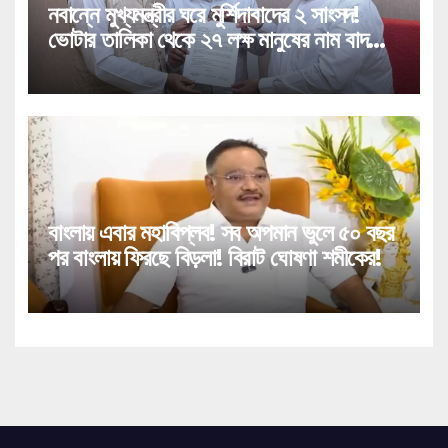
নবান্নে মুখ্যমন্ত্রীর ঘরে মুর্শিদাবাদের ২ সাংসদ!
ভোটার তালিকা থেকে ২৭ লক্ষ মানুষের নাম বাদ
পড়া নিয়ে বিরাট পদক্ষেপ!
বাংলায় এবার মহাবিপ্লব! সব অপমান ভুলে ৫০ বছর
পর বাংলায় ফিরছে বিড়লা! বিরাট ঘোষণা শমীকের!