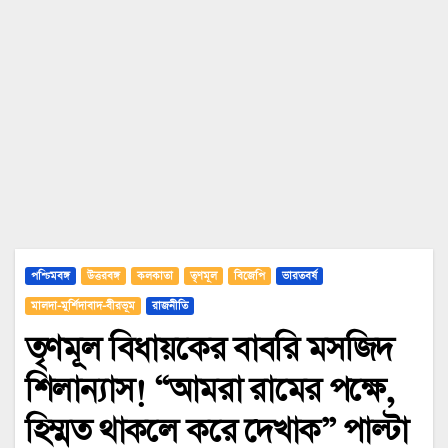
পশ্চিমবঙ্গ
উত্তরবঙ্গ
কলকাতা
তৃণমূল
বিজেপি
ভারতবর্ষ
মালদা-মুর্শিদাবাদ-বীরভূম
রাজনীতি
তৃণমূল বিধায়কের বাবরি মসজিদ
শিলান্যাস! “আমরা রামের পক্ষে,
হিম্মত থাকলে করে দেখাক” পাল্টা