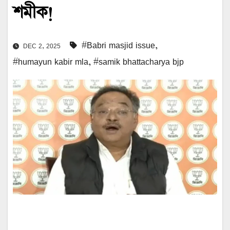
শমীক!
#Babri masjid issue
,
DEC 2, 2025
#humayun kabir mla
,
#samik bhattacharya bjp