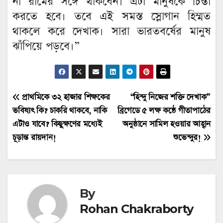
না রামের সঙ্গে থাকবেন। এটা মানুষকে চিন্তা
করতে হবে। তবে এই সমস্ত স্লোগান হিম্মত
থাকলে করে দেখাক। সারা ভারতবর্ষের মানুষ
ঝাঁপিয়ে পড়বে।”
Post
প্রাথমিকে ৩২ হাজার শিক্ষকের
“হিন্দু নিজের শক্তি দেখাক”
ভবিষ্যৎ কি? চাকরি থাকবে, নাকি
ব্রিগেডে ৫ লক্ষ কন্ঠে গীতাপাঠের
navigation
এটাও যাবে? কিছুক্ষণের মধ্যেই
অনুষ্ঠানে সামিল হওয়ার আহ্বান
চূড়ান্ত রায়দান!
শুভেন্দুর!
By
Rohan Chakraborty