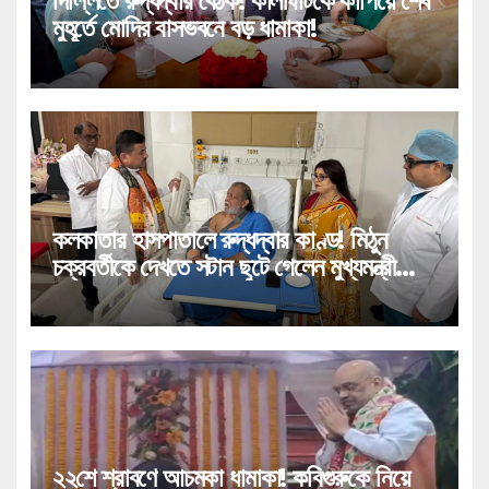
দিল্লিতে রুদ্ধদ্বার বৈঠক! কালীঘাটকে কাঁপিয়ে শেষ
মুহূর্তে মোদির বাসভবনে বড় ধামাকা!
কলকাতার হাসপাতালে রুদ্ধদ্বার কাণ্ড! মিঠুন
চক্রবর্তীকে দেখতে সটান ছুটে গেলেন মুখ্যমন্ত্রী
শুভেন্দু!
২২শে শ্রাবণে আচমকা ধামাকা! কবিগুরুকে নিয়ে