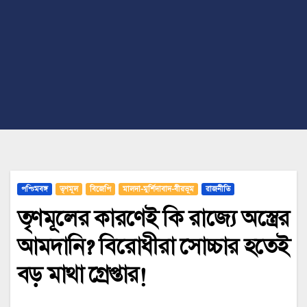
পশ্চিমবঙ্গ
তৃণমূল
বিজেপি
মালদা-মুর্শিদাবাদ-বীরভূম
রাজনীতি
তৃণমূলের কারণেই কি রাজ্যে অস্ত্রের
আমদানি? বিরোধীরা সোচ্চার হতেই
বড় মাথা গ্রেপ্তার!