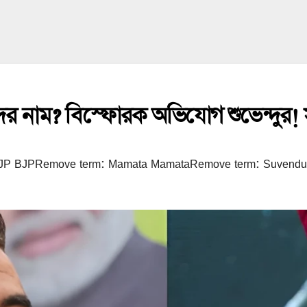
াদের নাম? বিস্ফোরক অভিযোগ শুভেন্দুর!
BJP BJPRemove term: Mamata MamataRemove term: Suvend