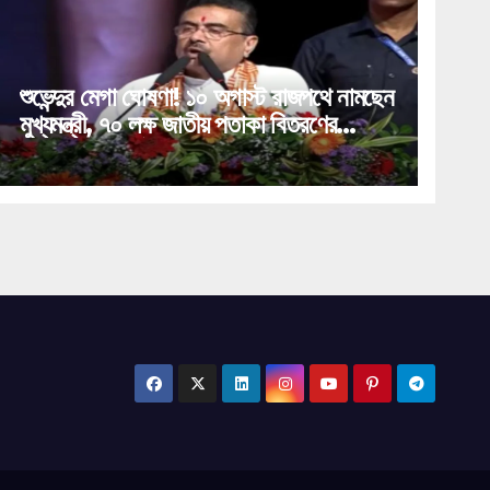
শুভেন্দুর মেগা ঘোষণা! ১০ অগাস্ট রাজপথে নামছেন
মুখ্যমন্ত্রী, ৭০ লক্ষ জাতীয় পতাকা বিতরণের
নজিরবিহীন টার্গেট!