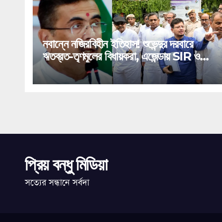
নবান্নে নজিরবিহীন ইতিহাস! শুভেন্দুর দরবারে
ঋতব্রত-তৃণমূলের বিধায়করা, এজেন্ডায় SIR ও
মেগা অ্যাকশন প্ল্যান!
প্রিয় বন্ধু মিডিয়া
সত্যের সন্ধানে সর্বদা