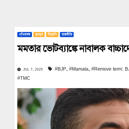
পশ্চিমবঙ্গ
তৃণমূল
বিজেপি
রাজনীতি
মমতার ভোটব্যাঙ্কে নাবালক বাচ্চ
#BJP
,
#Mamata
,
#Remove term: 
JUL 7, 2025
#TMC