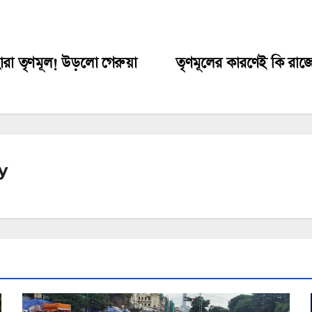
া তৃণমূল! উড়লো গেরুয়া
তৃণমূলের কারণেই কি রাজ্য
y