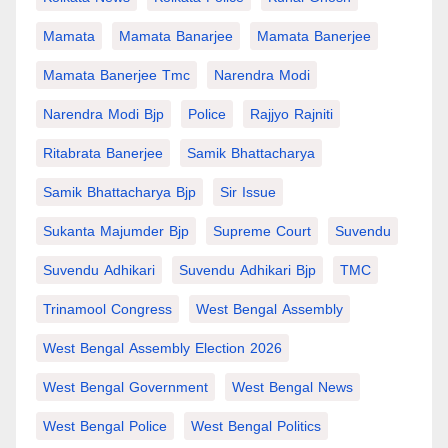
Mamata
Mamata Banarjee
Mamata Banerjee
Mamata Banerjee Tmc
Narendra Modi
Narendra Modi Bjp
Police
Rajjyo Rajniti
Ritabrata Banerjee
Samik Bhattacharya
Samik Bhattacharya Bjp
Sir Issue
Sukanta Majumder Bjp
Supreme Court
Suvendu
Suvendu Adhikari
Suvendu Adhikari Bjp
TMC
Trinamool Congress
West Bengal Assembly
West Bengal Assembly Election 2026
West Bengal Government
West Bengal News
West Bengal Police
West Bengal Politics