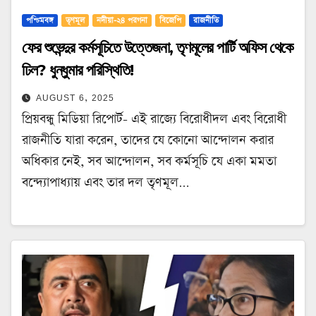
পশ্চিমবঙ্গ
তৃণমূল
নদীয়া-২৪ পরগনা
বিজেপি
রাজনীতি
ফের শুভেন্দুর কর্মসূচিতে উত্তেজনা, তৃণমূলের পার্টি অফিস থেকে
ঢিল? ধুন্ধুমার পরিস্থিতি!
AUGUST 6, 2025
প্রিয়বন্ধু মিডিয়া রিপোর্ট- এই রাজ্যে বিরোধীদল এবং বিরোধী
রাজনীতি যারা করেন, তাদের যে কোনো আন্দোলন করার
অধিকার নেই, সব আন্দোলন, সব কর্মসূচি যে একা মমতা
বন্দ্যোপাধ্যায় এবং তার দল তৃণমূল…