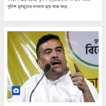
পুলিশ তৃণমূলের দলদাস হয়ে কাজ করে…