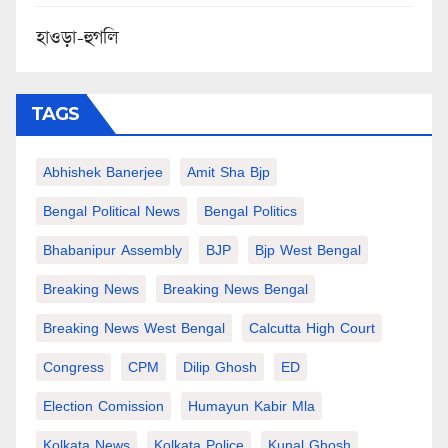
হাওড়া-হুগলি
TAGS
Abhishek Banerjee
Amit Sha Bjp
Bengal Political News
Bengal Politics
Bhabanipur Assembly
BJP
Bjp West Bengal
Breaking News
Breaking News Bengal
Breaking News West Bengal
Calcutta High Court
Congress
CPM
Dilip Ghosh
ED
Election Comission
Humayun Kabir Mla
Kolkata News
Kolkata Police
Kunal Ghosh