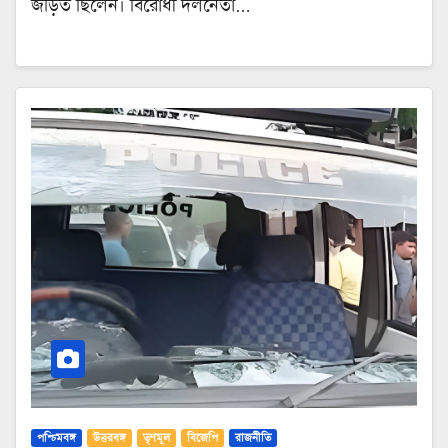
জড়িত ছিলেন। বিরোধী দলনেতা…
পশ্চিমবঙ্গ
উত্তরবঙ্গ
তৃণমূল
বিজেপি
রাজনীতি