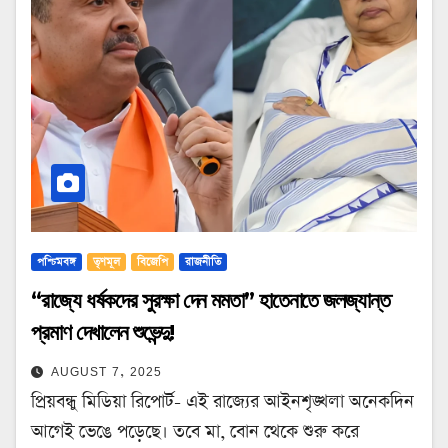
পশ্চিমবঙ্গ
তৃণমূল
বিজেপি
রাজনীতি
“রাজ্যে ধর্ষকদের সুরক্ষা দেন মমতা” হাতেনাতে জলজ্যান্ত
প্রমাণ দেখালেন শুভেন্দু!
AUGUST 7, 2025
প্রিয়বন্ধু মিডিয়া রিপোর্ট- এই রাজ্যের আইনশৃঙ্খলা অনেকদিন
আগেই ভেঙে পড়েছে। তবে মা, বোন থেকে শুরু করে