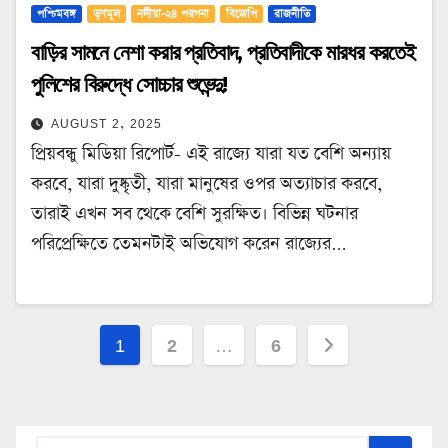
পশ্চিমবঙ্গ
তৃণমূল
নদীয়া-২৪ পরগনা
বিজেপি
রাজনীতি
বাড়ির সামনে নেশা করার প্রতিবাদ, প্রতিবাদীকে মারধর করতেই
পুলিশের বিরুদ্ধে সোচ্চার শুভেন্দু!
AUGUST 2, 2025
প্রিয়বন্ধু মিডিয়া রিপোর্ট- এই রাজ্যে যারা যত বেশি অন্যায়
করবে, যারা দুষ্কৃতী, যারা মানুষের ওপর অত্যাচার করবে,
তারাই এখন সব থেকে বেশি সুরক্ষিত। বিভিন্ন ঘটনার
পরিপ্রেক্ষিতে তেমনটাই অভিযোগ করেন রাজ্যের…
Posts
1
2
…
6
pagination