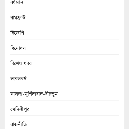
বর্ধমান
বামফ্রন্ট
বিজেপি
বিনোদন
বিশেষ খবর
ভারতবর্ষ
মালদা-মুর্শিদাবাদ-বীরভূম
মেদিনীপুর
রাজনীতি