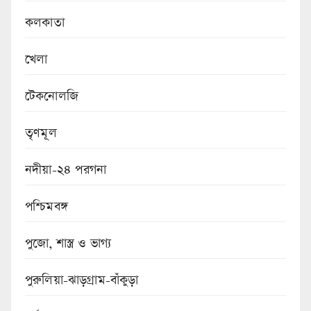
কলকাতা
খেলা
টেকনোলজি
তৃণমূল
নদীয়া-২৪ পরগনা
পশ্চিমবঙ্গ
পুজো, শাস্ত্র ও ভাগ্য
পুরুলিয়া-ঝাড়গ্রাম-বাঁকুড়া