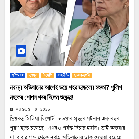
পশ্চিমবঙ্গ
তৃণমূল
বিজেপি
রাজনীতি
হাওড়া-হুগলি
নবান্ন অভিযানের আগেই ভয়ে শহর ছাড়লেন মমতা? পুলিশ
মহলের গোপন খবর দিলেন শুভেন্দু!
AUGUST 6, 2025
প্রিয়বন্ধু মিডিয়া রিপোর্ট- অভয়ার মৃত্যুর ঘটনার এক বছর
পূরণ হতে চলেছে। এখনও পর্যন্ত বিচার হয়নি। তাই অভয়ার
মা-বাবার পক্ষ থেকে নবান্ন অভিযানের ডাক দেওয়া হয়েছে।