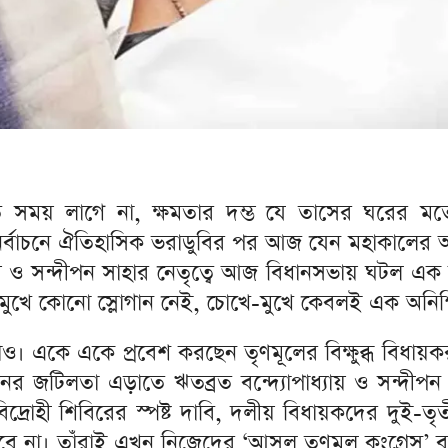
তে সময় লাগে না, ক্ষমতার দম্ভ যে তাসের ঘরের 
ির্বাচনে ঐতিহাসিক ভরাডুবির পর আজ যেন মহাকালের 
্যায় ও সন্দীপন সাহার নেতৃত্বে আজ বিধানসভায় ঘটল এ
খে কোনো স্লোগান নেই, চোখে-মুখে কেবলই এক অনিশ্চি
 একে একে প্রবেশ করছেন তৃণমূলের বিক্ষুব্ধ বিধায়ক
র জটিলতা এড়াতে ঋতব্রত বন্দ্যোপাধ্যায় ও সন্দীপন 
দ্রোহী শিবিরের স্পষ্ট দাবি, দলীয় বিধায়কদের দুই-
রবে না। তাঁরাই এখন নিজেদের ‘আসল তৃণমূল কংগ্রেস’ 