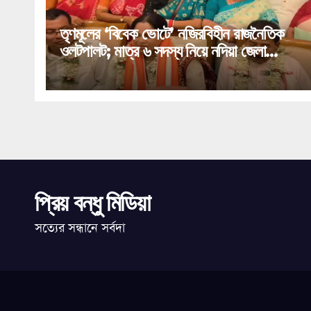
তৃণমূলের ‘বিবেক ভোটে’ নজিরবিহীন রাজনৈতিক
ওলটপালট; মাত্র ৬ সদস্য নিয়ে নদিয়া জেলা
পরিষদ দখল করল বিজেপি!
প্রিয় বন্ধু মিডিয়া
সত্যের সন্ধানে সর্বদা