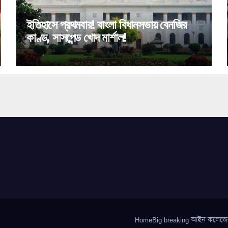
ইতিহাসে প্রথমবার! বাংলা বিধানসভায় বেনজির
কাণ্ড, সাসপেন্ড খোদ মার্শাল!
HomeBig breaking আইন কলেজে গণধ