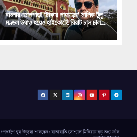
বাংলায় তোলপাড়! ‘টাকার পাহাড়ের’ মালিক টুলু
মণ্ডল উধাও হয়েও হাইকোর্টে! বিরাট চাল চাললেন
‘পাথর সম্রাট’!
র্ষণে ঘুম উড়লো শাসকের! রাতারাতি সোশ্যাল মিডিয়ায় বড় তথ্য ফাঁস