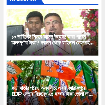
১০ তারিখেই মিলবে আসল উত্তর! কারা পাবেন
অন্নপূর্ণার টাকা? নবান্ন থেকে ফাইনাল ডেডলাইন
দিলেন মুখ্যমন্ত্রী শুভেন্দু!
কড়া বার্তার পরেও অস্বস্তি! এবার ব্যারাকপুরে
BJP নেতার বিরুদ্ধে ২৫ হাজার টাকা তোলা দাবির
গুরুতর অভিযোগ, ভাইরাল অডিও!