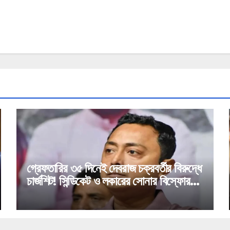
গ্রেফতারির ৩৫ দিনেই দেবরাজ চক্রবর্তীর বিরুদ্ধে
চার্জশিট! সিন্ডিকেট ও লকারের সোনার বিস্ফোরক
উল্লেখ!