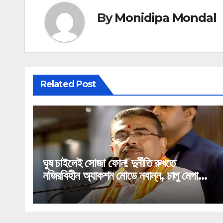
By
Monidipa Mondal
Related Post
ঘুষ চাইলেই সোজা ফোন! দুর্নীতি রুখতে
নজিরবিহীন অ্যাকশন মোডে নবান্ন, চালু মেগা
হেল্পলাইন!