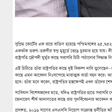
সুপ্রিম কোর্টের এক রায়ে বাতিল হয়েছে পশ্চিমবঙ্গের ২৫,৭৫২
একঝাঁক তরুণ-তরুণীর স্বপ্ন মুহূর্তে ভেঙে চুরমার হয়ে যায়। দ
রাষ্ট্রপতি দ্রৌপদী মুর্মুর কাছে সরাসরি চিঠি পাঠানোর সিদ্ধান্ত
এই চিঠিতে তাঁরা রাষ্ট্রপতির কাছে দুই বিকল্প দাবি তুলেছেন—
কাছে এমন আবেদন নিঃসন্দেহে মারাত্মক বার্তা বহন করে। আন্
হবে। তাঁরা মনে করেন, রাষ্ট্রপতির হস্তক্ষেপই এখন তাঁদের
সংবিধান বিশেষজ্ঞদের মতে, যদিও রাষ্ট্রপতির হাতে সরাসরি ক
জেনারেল শীর্ষ আদালতের কাছে রায় পুনর্বিবেচনার আবেদন করতে
প্রসঙ্গত, ২০১৬ সালের এসএসসি নিয়োগ সংক্রান্ত দুর্নীতির