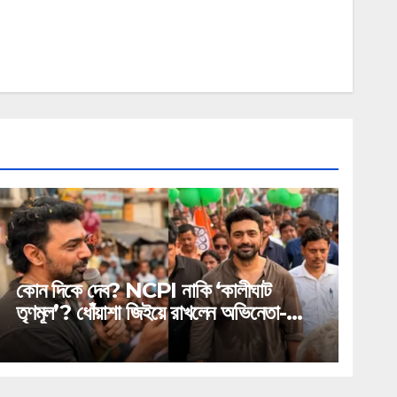
কোন দিকে দেব? NCPI নাকি ‘কালীঘাট
তৃণমূল’? ধোঁয়াশা জিইয়ে রাখলেন অভিনেতা-
সাংসদ!