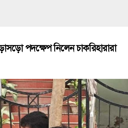
ড়োসড়ো পদক্ষেপ নিলেন চাকরিহারারা