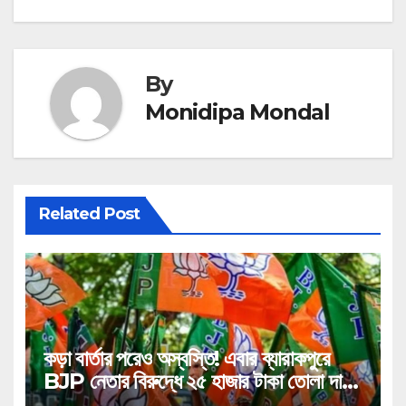
By
Monidipa Mondal
Related Post
কড়া বার্তার পরেও অস্বস্তি! এবার ব্যারাকপুরে
BJP নেতার বিরুদ্ধে ২৫ হাজার টাকা তোলা দাবির
গুরুতর অভিযোগ, ভাইরাল অডিও!