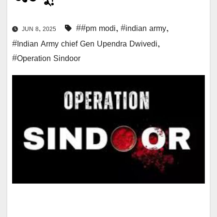
##pm modi
,
#indian army
,
JUN 8, 2025
#Indian Army chief Gen Upendra Dwivedi
,
#Operation Sindoor