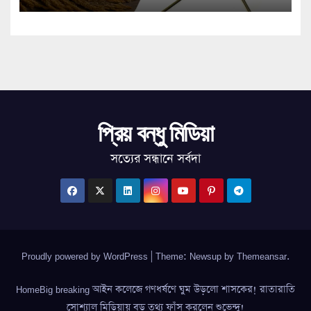
প্রিয় বন্ধু মিডিয়া
সত্যের সন্ধানে সর্বদা
Proudly powered by WordPress
|
Theme: Newsup by
Themeansar
.
HomeBig breaking আইন কলেজে গণধর্ষণে ঘুম উড়লো শাসকের! রাতারাতি
সোশ্যাল মিডিয়ায় বড় তথ্য ফাঁস করলেন শুভেন্দু!