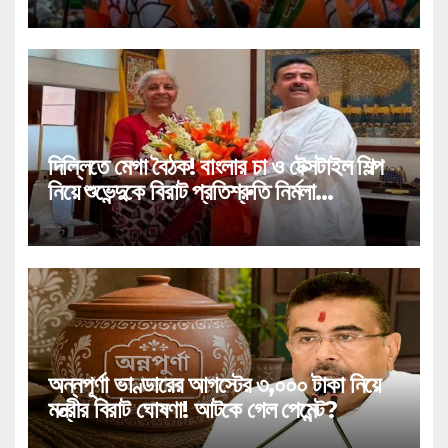
দিল্লিতে মেগা বৈঠক! বাংলার চা ও টেক্সটাইল শিল্প
নিয়ে শুভেন্দুকে বিরাট প্রতিশ্রুতি নির্মলা
সীতারামণের!
অন্নপূর্ণা ভাণ্ডারের আগস্টের ৩,০০০ টাকা নিয়ে
মন্ত্রীর বিরাট ঘোষণা! আটকে গেল পেমেন্ট?