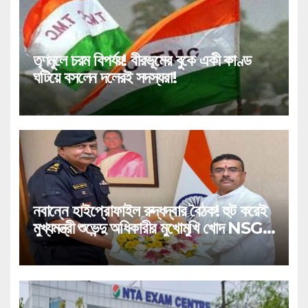
তৃণমূলে চরম বিপর্যয়! বীরভূমের বুকে একী কাণ্ড
ঘটিয়ে বসলেন দলেরই সদস্যরা!
নবান্নে হাইপ্রোফাইল রুদ্ধদ্বার বৈঠক! হুট করেই
মুখ্যমন্ত্রী শুভেন্দু অধিকারীর মুখোমুখি খোদ NSG
প্রধান!