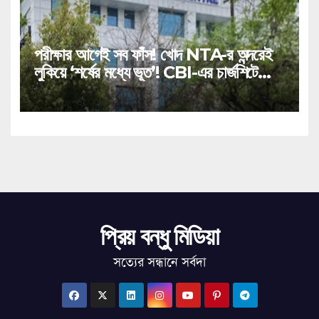
পরীক্ষার আগেই সব ফাঁস! খোদ NTA-র অন্দরেই
লুকিয়ে ‘শর্ষের মধ্যে ভূত’! CBI-এর চার্জশিটে
বিস্ফোরক তথ্য!
প্রিয় বন্ধু মিডিয়া
সত্যের সন্ধানে সর্বদা