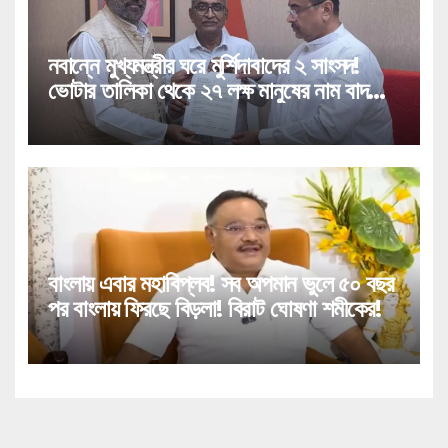
নবান্নে মুখ্যমন্ত্রীর ঘরে মুর্শিদাবাদের ২ সাংসদ!
ভোটার তালিকা থেকে ২৭ লক্ষ মানুষের নাম বাদ
পড়া নিয়ে বিরাট পদক্ষেপ!
বাংলায় এবার মহাবিপ্লব! সব অপমান ভুলে ৫০ বছর
পর বাংলায় ফিরছে বিড়লা! বিরাট ঘোষণা শমীকের!