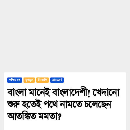
পশ্চিমবঙ্গ
তৃণমূল
বিজেপি
ভারতবর্ষ
বাংলা মানেই বাংলাদেশী! খেদানো
শুরু হতেই পথে নামতে চলেছেন
আতঙ্কিত মমতা?