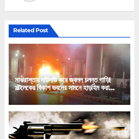
Related Post
মাঝরাস্তায় দাউদাউ করে জ্বলল চলন্ত গাড়ি!
সল্টলেকের বিকাশ ভবনের সামনে হাড়হিম করা
কাণ্ড!