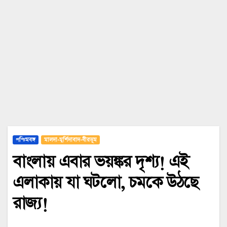
পশ্চিমবঙ্গ
মালদা-মুর্শিদাবাদ-বীরভূম
বাংলায় এবার ভয়ঙ্কর দৃশ্য! এই
এলাকায় যা ঘটলো, চমকে উঠছে
রাজ্য!