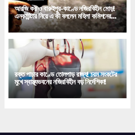
আরজি কর ও বারুইপুর-কাণ্ডে নজিরবিহীন মোড়!
এনকাউন্টার নিয়ে এ কী বললেন মহিলা কমিশনের
চেয়ারপার্সন!
রক্ত পাচার কাণ্ডে তোলপাড় রাজ্য! চরম সংকটের
মুখে স্বাস্থ্যভবনের নজিরবিহীন বড় নির্দেশিকা!