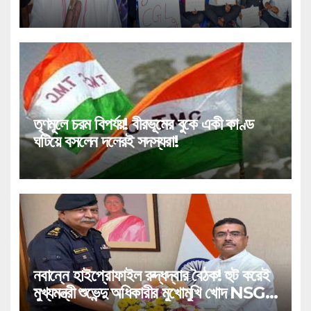
তোলপাড়!
তৃণমূলে চরম বিপর্যয়! বীরভূমের বুকে একী কাণ্ড
ঘটিয়ে বসলেন দলেরই সদস্যরা!
নবান্নে হাইপ্রোফাইল রুদ্ধদ্বার বৈঠক! হুট করেই
মুখ্যমন্ত্রী শুভেন্দু অধিকারীর মুখোমুখি খোদ NSG
প্রধান!