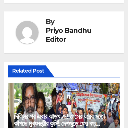
By
Priyo Bandhu
Editor
Related Post
দিল্লির পর এবার ঝাড়খণ্ড! তাসের ঘরের মতো
কাঁপছে মুখ্যমন্ত্রীর কুর্সি! দেশজুড়ে ফের বড়