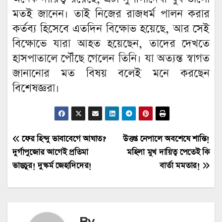
মতই জানেন। তাই নিজের রাজধর্ম পালন করার
কর্তব্য হিসেবে এতদিন বিক্ষোভ হয়েছে, আর সেই
বিক্ষোভে যারা আহত হয়েছেন, তাদের দেখতে
হাসপাতালে পৌঁছে গেলেন তিনি। যা অত্যন্ত স্বাগত
জানানোর মত বিষয় বলেই মনে করছেন
বিশেষজ্ঞরা।
Post
ফের হিন্দু ভাবাবেগে আঘাত?
উত্তপ্ত নেপালে অবশেষে শান্তি!
দুর্গাপুজোর আগেই প্রতিমা
মহিলা মুখ দায়িত্ব পেতেই কি
navigation
ভাঙচুর! দুস্কর্ম জেহাদিদের!
বার্তা মমতার!
By