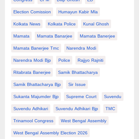
Election Comission
Humayun Kabir Mla
Kolkata News
Kolkata Police
Kunal Ghosh
Mamata
Mamata Banarjee
Mamata Banerjee
Mamata Banerjee Tmc
Narendra Modi
Narendra Modi Bjp
Police
Rajjyo Rajniti
Ritabrata Banerjee
Samik Bhattacharya
Samik Bhattacharya Bjp
Sir Issue
Sukanta Majumder Bjp
Supreme Court
Suvendu
Suvendu Adhikari
Suvendu Adhikari Bjp
TMC
Trinamool Congress
West Bengal Assembly
West Bengal Assembly Election 2026