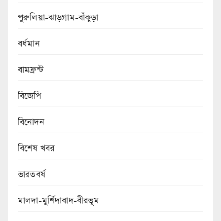
পুরুলিয়া-ঝাড়গ্রাম-বাঁকুড়া
বর্ধমান
বামফ্রন্ট
বিজেপি
বিনোদন
বিশেষ খবর
ভারতবর্ষ
মালদা-মুর্শিদাবাদ-বীরভূম