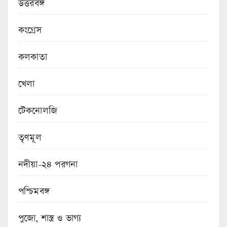
উত্তরবঙ্গ
কংগ্রেস
কলকাতা
খেলা
টেকনোলজি
তৃণমূল
নদীয়া-২৪ পরগনা
পশ্চিমবঙ্গ
পুজো, শাস্ত্র ও ভাগ্য