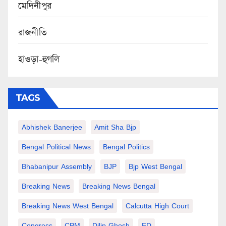
মেদিনীপুর
রাজনীতি
হাওড়া-হুগলি
TAGS
Abhishek Banerjee
Amit Sha Bjp
Bengal Political News
Bengal Politics
Bhabanipur Assembly
BJP
Bjp West Bengal
Breaking News
Breaking News Bengal
Breaking News West Bengal
Calcutta High Court
Congress
CPM
Dilip Ghosh
ED