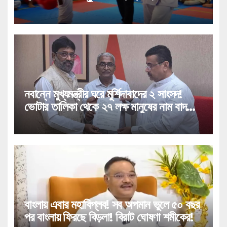
প্রশিক্ষণ!
নবান্নে মুখ্যমন্ত্রীর ঘরে মুর্শিদাবাদের ২ সাংসদ!
ভোটার তালিকা থেকে ২৭ লক্ষ মানুষের নাম বাদ
পড়া নিয়ে বিরাট পদক্ষেপ!
বাংলায় এবার মহাবিপ্লব! সব অপমান ভুলে ৫০ বছর
পর বাংলায় ফিরছে বিড়লা! বিরাট ঘোষণা শমীকের!