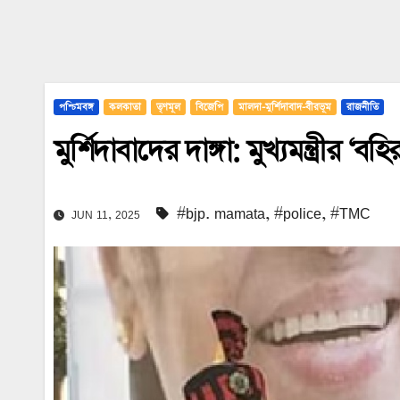
পশ্চিমবঙ্গ
কলকাতা
তৃণমূল
বিজেপি
মালদা-মুর্শিদাবাদ-বীরভূম
রাজনীতি
মুর্শিদাবাদের দাঙ্গা: মুখ্যমন্ত্রীর
#bjp. mamata
,
#police
,
#TMC
JUN 11, 2025