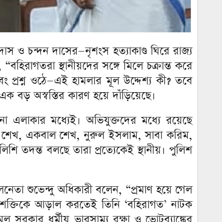
দাস ও চন্দন দাসের—নৃশংস হত্যাকাণ্ড ঘিরে রাজ্য
“বহিরাগতরা স্থানীয়দের সঙ্গে মিলে চক্রান্ত করে
এবং প্রশ্ন ওঠে—এই হামলার মূল উদ্দেশ্য কী? তবে
য এক বড় অস্বস্তির কারণ হয়ে দাঁড়িয়েছে।
ানা এলাকার মধ্যেই। অভিযুক্তদের মধ্যে রয়েছে
শেখ, একবাল শেখ, নুরুল ইসলাম, সাবা করিম,
শি তদন্ত বলছে তারা প্রত্যেকেই স্থানীয়। পুলিশ
েতা শুভেন্দু অধিকারী বলেন, “প্রমাণ হয়ে গেল
বাদী শক্তিকে আড়াল করতেই তিনি ‘বহিরাগত’ নাটক
 সরকার ধর্মীয় ভারসাম্য রক্ষা ও ভোটব্যাঙ্কের