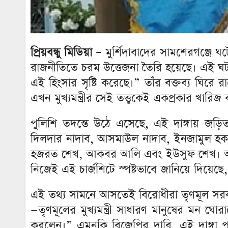
প্রিয়বন্ধু মিডিয়া –
মুর্শিদাবাদের সামশেরগঞ্জে ঘট
রাজনীতিতে চরম উত্তেজনা তৈরি হয়েছে। এই ঘটনার প
এই হিংসার সৃষ্টি করেছে।” তাঁর বক্তব্য ঘিরে র
এখন মুখ্যমন্ত্রীর সেই তত্ত্বকেই একপ্রকার খার
পুলিশি তদন্তে উঠে এসেছে, এই দাঙ্গায় জড়িত
দিলদার নাদাব, আসমাউল নাদাব, ইনজামুল হক
হজরত শেখ, আকবর আলি এবং ইউসুফ শেখ। অর্থাৎ, ম
নিজেই এই চার্জশিটে স্পষ্টভাবে জানিয়ে দিয়েছে
এই তথ্য সামনে আসতেই বিরোধীরা তৃণমূল সরকার
—তৃণমূলের মুখ্যমন্ত্রী সাধারণ মানুষের মন ঘ
করলেন।” এমনকি বিজেপির দাবি, এই দাঙ্গা পরিক