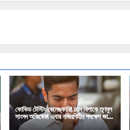
কোভিড টেস্টিং কেলেঙ্কারি! চরম বিপাকে তৃণমূল
সাংসদ অভিষেক! এবার নজিরবিহীন পদক্ষেপ জাতীয়
মেডিক্যাল কমিশনের!