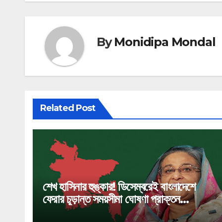
By
Monidipa Mondal
Related Post
শেখ হাসিনার হুঙ্কার! ডিসেম্বরেই বাংলাদেশে
ফেরার চূড়ান্ত সময়সীমা ঘোষণা প্রাক্তন
প্রধানমন্ত্রীর!