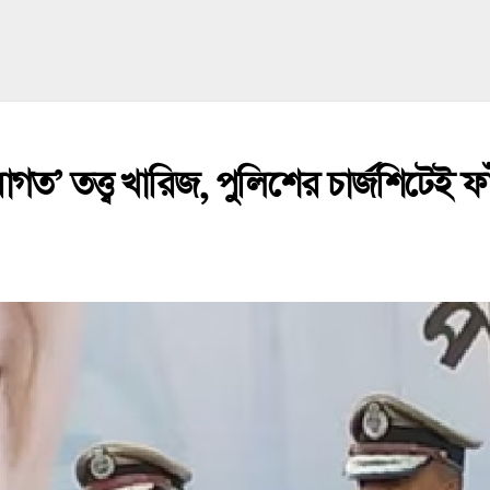
 ‘বহিরাগত’ তত্ত্ব খারিজ, পুলিশের চার্জশিটে