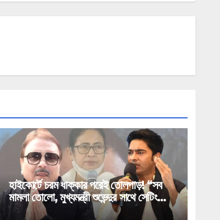
হাইকোর্টে চরম ধাক্কার পরেই তোলপাড়! “সব
মামলা তোলো, মুখ্যমন্ত্রী শুভেন্দুর সাথে সেটিং
করো!”—অভিষেককে নিয়ে মদন মিত্রের