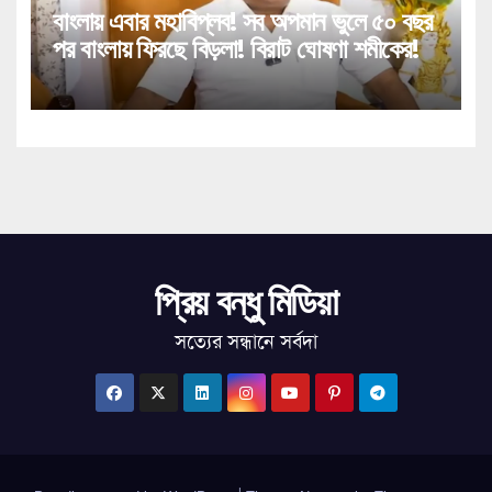
বাংলায় এবার মহাবিপ্লব! সব অপমান ভুলে ৫০ বছর
পর বাংলায় ফিরছে বিড়লা! বিরাট ঘোষণা শমীকের!
প্রিয় বন্ধু মিডিয়া
সত্যের সন্ধানে সর্বদা