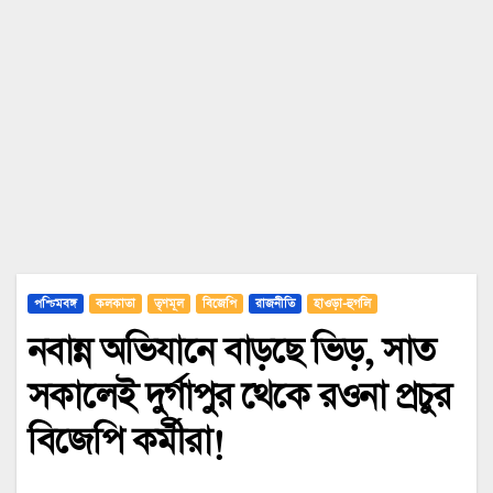
পশ্চিমবঙ্গ
কলকাতা
তৃণমূল
বিজেপি
রাজনীতি
হাওড়া-হুগলি
নবান্ন অভিযানে বাড়ছে ভিড়, সাত
সকালেই দুর্গাপুর থেকে রওনা প্রচুর
বিজেপি কর্মীরা!