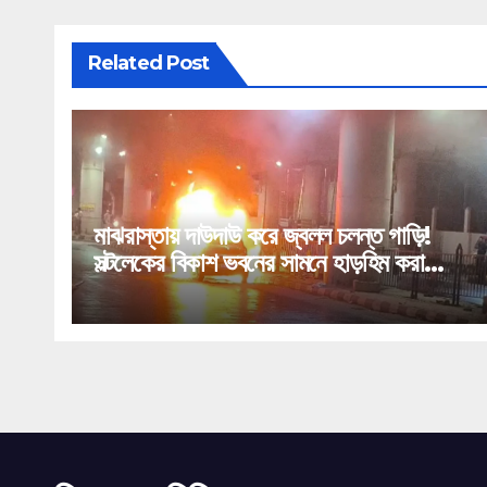
Related Post
মাঝরাস্তায় দাউদাউ করে জ্বলল চলন্ত গাড়ি!
সল্টলেকের বিকাশ ভবনের সামনে হাড়হিম করা
কাণ্ড!