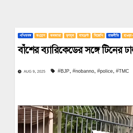
পশ্চিমবঙ্গ
কংগ্রেস
কলকাতা
তৃণমূল
বামফ্রন্ট
বিজেপি
রাজনীতি
হাওড়া-
বাঁশের ব্যারিকেডের সঙ্গে টিনের ঢাল
#BJP
,
#nobanno
,
#police
,
#TMC
AUG 9, 2025