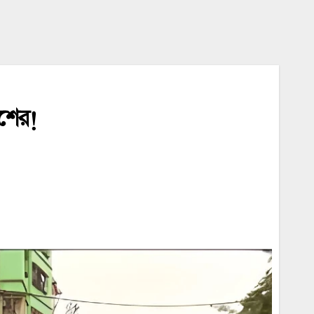
িশের!