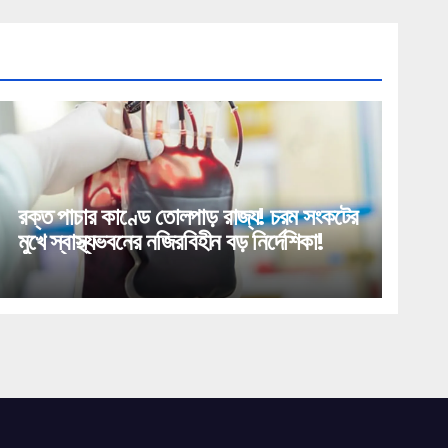
রক্ত পাচার কাণ্ডে তোলপাড় রাজ্য! চরম সংকটের
মুখে স্বাস্থ্যভবনের নজিরবিহীন বড় নির্দেশিকা!