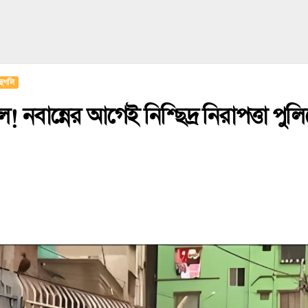
হুগলি
! নবান্নের আগেই নিশ্ছিদ্র নিরাপত্তা পুল