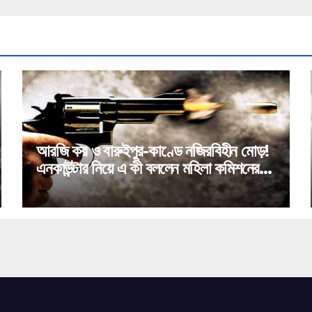
আরজি কর ও বারুইপুর-কাণ্ডে নজিরবিহীন মোড়!
এনকাউন্টার নিয়ে এ কী বললেন মহিলা কমিশনের
চেয়ারপার্সন!