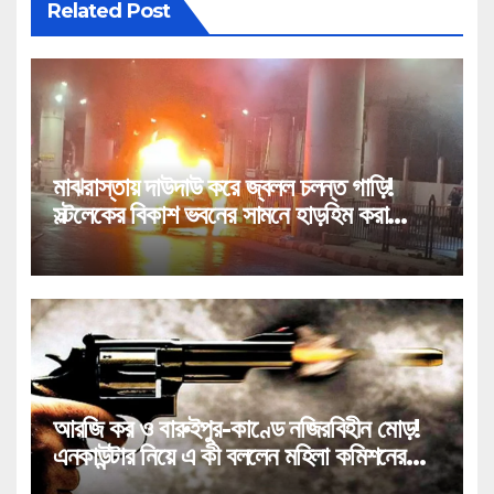
Related Post
মাঝরাস্তায় দাউদাউ করে জ্বলল চলন্ত গাড়ি!
সল্টলেকের বিকাশ ভবনের সামনে হাড়হিম করা
কাণ্ড!
আরজি কর ও বারুইপুর-কাণ্ডে নজিরবিহীন মোড়!
এনকাউন্টার নিয়ে এ কী বললেন মহিলা কমিশনের
চেয়ারপার্সন!