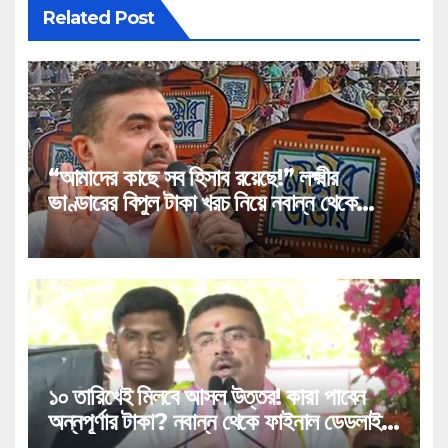
Related Post
“আমাদের কাছে সব হিসাব রয়েছে!” লক্ষ্মীর
ভাণ্ডারের বিপুল টাকা খরচ নিয়ে নবান্ন থেকে
বিস্ফোরক খতিয়ান দিলেন মুখ্যমন্ত্রী শুভেন্দু!
১০ তারিখেই মিলবে আসল উত্তর! কারা পাবেন
অন্নপূর্ণার টাকা? নবান্ন থেকে ফাইনাল ডেডলাইন
দিলেন মুখ্যমন্ত্রী শুভেন্দু!