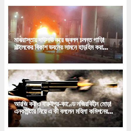
মাঝরাস্তায় দাউদাউ করে জ্বলল চলন্ত গাড়ি!
সল্টলেকের বিকাশ ভবনের সামনে হাড়হিম করা
কাণ্ড!
আরজি কর ও বারুইপুর-কাণ্ডে নজিরবিহীন মোড়!
এনকাউন্টার নিয়ে এ কী বললেন মহিলা কমিশনের
চেয়ারপার্সন!