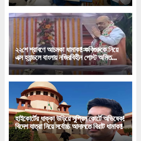
২২শে শ্রাবণে আচমকা ধামাকা! কবিগুরুকে নিয়ে
এক্স হ্যান্ডলে বাংলায় নজিরবিহীন পোস্ট অমিত
শাহের!
হাইকোর্টের ধাক্কা উড়িয়ে সুপ্রিম কোর্টে অভিষেক!
বিদেশ যাত্রা নিয়ে সর্বোচ্চ আদালতে বিরাট ধামাকা!