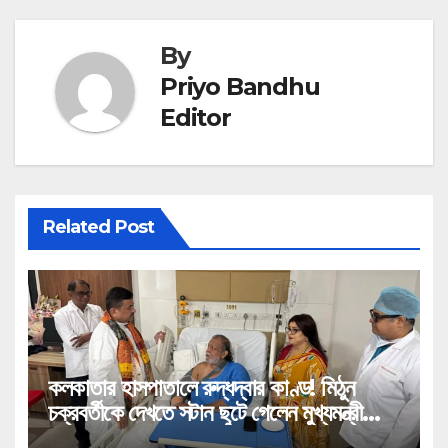
By
Priyo Bandhu
Editor
Related Post
কলকাতার হাসপাতালে রুদ্ধদ্বার কাণ্ড! মিঠুন
চক্রবর্তীকে দেখতে সটান ছুটে গেলেন মুখ্যমন্ত্রী
শুভেন্দু!