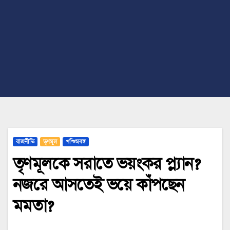
রাজনীতি
তৃণমূল
পশ্চিমবঙ্গ
তৃণমূলকে সরাতে ভয়ংকর প্ল্যান?
নজরে আসতেই ভয়ে কাঁপছেন
মমতা?