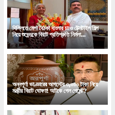
দিল্লিতে মেগা বৈঠক! বাংলার চা ও টেক্সটাইল শিল্প
নিয়ে শুভেন্দুকে বিরাট প্রতিশ্রুতি নির্মলা
সীতারামণের!
অন্নপূর্ণা ভাণ্ডারের আগস্টের ৩,০০০ টাকা নিয়ে
মন্ত্রীর বিরাট ঘোষণা! আটকে গেল পেমেন্ট?