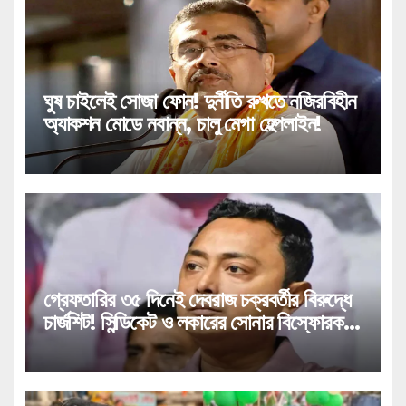
ঘুষ চাইলেই সোজা ফোন! দুর্নীতি রুখতে নজিরবিহীন
অ্যাকশন মোডে নবান্ন, চালু মেগা হেল্পলাইন!
গ্রেফতারির ৩৫ দিনেই দেবরাজ চক্রবর্তীর বিরুদ্ধে
চার্জশিট! সিন্ডিকেট ও লকারের সোনার বিস্ফোরক
উল্লেখ!