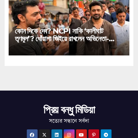
কোন দিকে দেব? NCPI নাকি ‘কালীঘাট
তৃণমূল’? ধোঁয়াশা জিইয়ে রাখলেন অভিনেতা-
সাংসদ!
প্রিয় বন্ধু মিডিয়া
সত্যের সন্ধানে সর্বদা