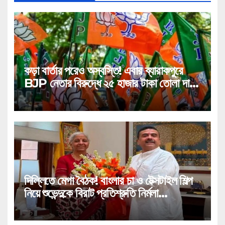
কড়া বার্তার পরেও অস্বস্তি! এবার ব্যারাকপুরে
BJP নেতার বিরুদ্ধে ২৫ হাজার টাকা তোলা দাবির
গুরুতর অভিযোগ, ভাইরাল অডিও!
দিল্লিতে মেগা বৈঠক! বাংলার চা ও টেক্সটাইল শিল্প
নিয়ে শুভেন্দুকে বিরাট প্রতিশ্রুতি নির্মলা
সীতারামণের!