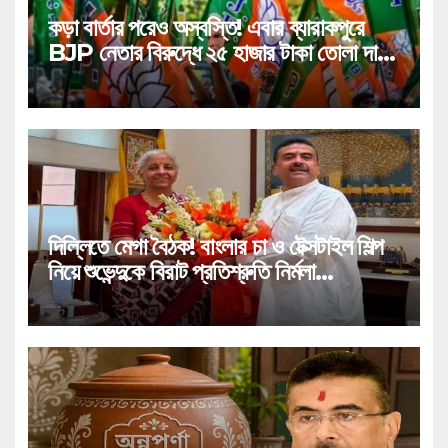
কড়া বার্তার পরেও অস্বস্তি! এবার ব্যারাকপুরে
BJP নেতার বিরুদ্ধে ২৫ হাজার টাকা তোলা দাবির
গুরুতর অভিযোগ, ভাইরাল অডিও!
দিল্লিতে মেগা বৈঠক! বাংলার চা ও টেক্সটাইল শিল্প
নিয়ে শুভেন্দুকে বিরাট প্রতিশ্রুতি নির্মলা
সীতারামণের!