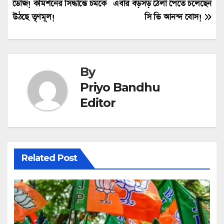
ডোজ! কমিশনের সিদ্ধান্তে চমকে
এবার বড়সড় ঠেলা পেতে চলেছেন
navigation
উঠছে তৃণমূল!
সি ভি আনন্দ বোস!
By
Priyo Bandhu
Editor
Related Post