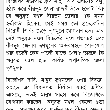
বিজেপির সভাপতি ধ্রুব সাহা। আর এখানেই প্রশ্ন,
হঠাৎ করে বীরভূম জেলা রাজনীতিতে হলোটা কি?
যে অনুব্রত মণ্ডল বীরভূম জেলার এক সময়
হর্তাকর্তা ছিলেন, সেই সময় তো প্রত্যেকদিন
বিরোধী শিবির ছেড়ে তৃণমূলে যোগদান হত। আর
সেই অনুব্রত মণ্ডল বিতর্কের মুখে পড়তেই এবং
বীরভূম জেলায় তৃণমূলের অন্দরমহলে গোলযোগ
শুরু হতেই কেন পাল্টে যাচ্ছে খেলা? তাহলে কি
অনুব্রত মণ্ডল ছাড়া কার্যত অপ্রাসঙ্গিক জেলা
তৃণমূল?
বিজেপির দাবি, মানুষ তৃণমূলের ওপর বিরক্ত।
২০২৬ এর বিধানসভা নির্বাচন যতই এগিয়ে
আসছে, ততই মানুষ সাহস করে বিজেপিতে
যোগদান করছেন। অনুব্রত মণ্ডল একজন গুন্ডা
নেতা। মানুষের ওপর এতদিন ধরে বীরভূম জেলায়