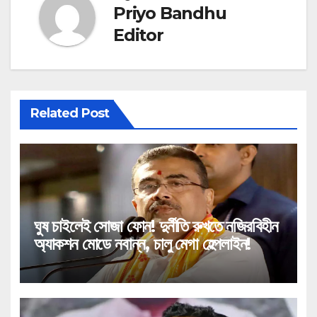
Priyo Bandhu
Editor
Related Post
ঘুষ চাইলেই সোজা ফোন! দুর্নীতি রুখতে নজিরবিহীন
অ্যাকশন মোডে নবান্ন, চালু মেগা হেল্পলাইন!