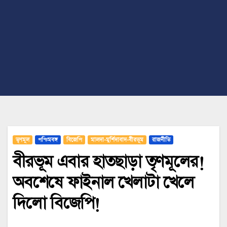
তৃণমূল
পশ্চিমবঙ্গ
বিজেপি
মালদা-মুর্শিদাবাদ-বীরভূম
রাজনীতি
বীরভূম এবার হাতছাড়া তৃণমূলের!
অবশেষে ফাইনাল খেলাটা খেলে
দিলো বিজেপি!