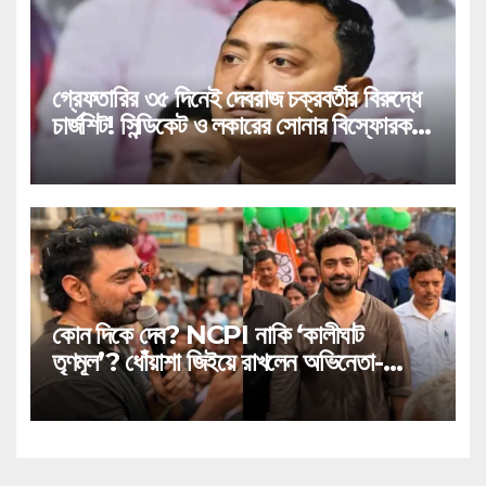
গ্রেফতারির ৩৫ দিনেই দেবরাজ চক্রবর্তীর বিরুদ্ধে
চার্জশিট! সিন্ডিকেট ও লকারের সোনার বিস্ফোরক
উল্লেখ!
কোন দিকে দেব? NCPI নাকি ‘কালীঘাট
তৃণমূল’? ধোঁয়াশা জিইয়ে রাখলেন অভিনেতা-
সাংসদ!