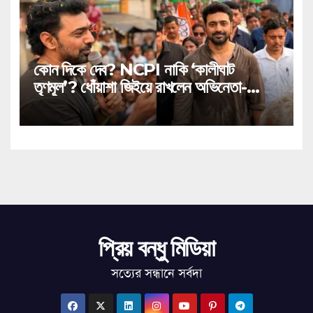
কোন দিকে দেব? NCPI নাকি ‘কালীঘাট
তৃণমূল’? ধোঁয়াশা জিইয়ে রাখলেন অভিনেতা-
সাংসদ!
প্রিয় বন্ধু মিডিয়া
সত্যের সন্ধানে সর্বদা