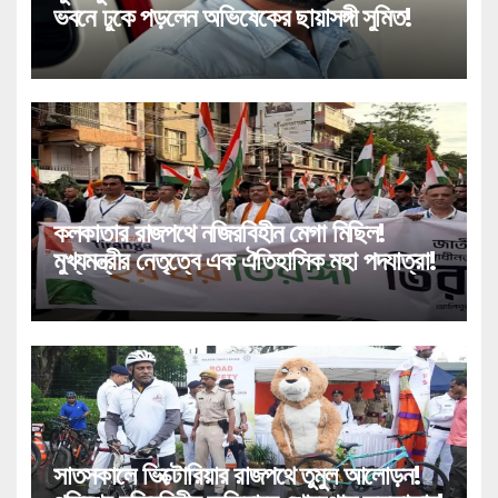
ভবনে ঢুকে পড়লেন অভিষেকের ছায়াসঙ্গী সুমিত!
কলকাতার রাজপথে নজিরবিহীন মেগা মিছিল!
মুখ্যমন্ত্রীর নেতৃত্বে এক ঐতিহাসিক মহা পদযাত্রা!
সাতসকালে ভিক্টোরিয়ার রাজপথে তুমুল আলোড়ন!