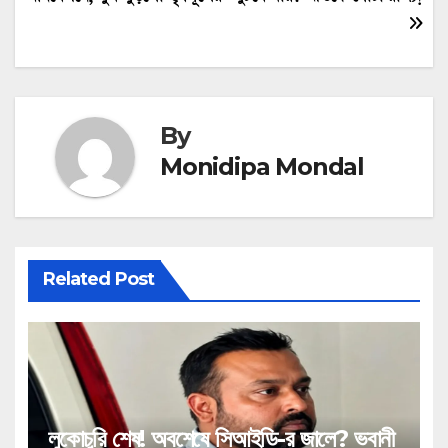
By
Monidipa Mondal
Related Post
লুকোচুরি শেষ! অবশেষে সিআইডি-র জালে? ভবানী