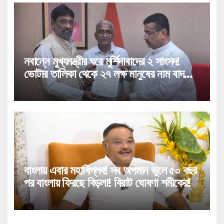
নবান্নে মুখ্যমন্ত্রীর ঘরে মুর্শিদাবাদের ২ সাংসদ!
ভোটার তালিকা থেকে ২৭ লক্ষ মানুষের নাম বাদ
পড়া নিয়ে বিরাট পদক্ষেপ!
বাংলায় এবার মহাবিপ্লব! সব অপমান ভুলে ৫০ বছর
পর বাংলায় ফিরছে বিড়লা! বিরাট ঘোষণা শমীকের!