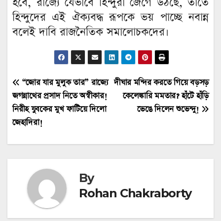
হবে, রাজ্যে যেভাবে হিন্দুরা জেগে উঠছে, তাতে
হিন্দুদের এই ঐক্যবদ্ধ রূপকে ভয় পাচ্ছে নবান্ন
বলেই দাবি রাজনৈতিক সমালোচকদের।
Post
“জোর যার মুলুক তার” রাজ্যে
দীঘার মন্দির করতে গিয়ে বড়সড়
জগন্নাথের প্রসাদ নিতে অস্বীকার!
কেলেঙ্কারি মমতার? হাঁটে হাঁড়ি
navigation
নিরীহ যুবকের মুখ ফাটিয়ে দিলো
ভেঙে দিলেন শুভেন্দু!
জেহাদিরা!
By
Rohan Chakraborty