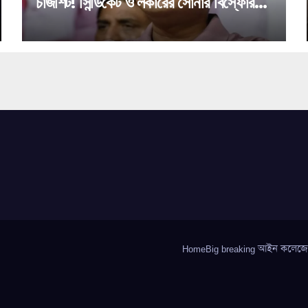
চার্জশিট! সিন্ডিকেট ও লকারের সোনার বিস্ফোরক
উল্লেখ!
HomeBig breaking আইন কলেজে গণধ