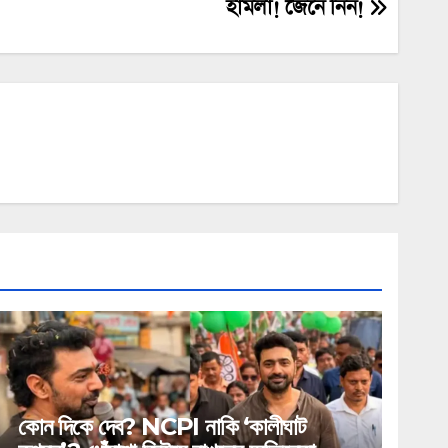
হামলা! জেনে নিন!
কোন দিকে দেব? NCPI নাকি ‘কালীঘাট