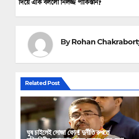
দিয়ে একি বললো নির্লজ্জ পাকিস্তান?
navigation
By
Rohan Chakrabort
Related Post
ঘুষ চাইলেই সোজা ফোন! দুর্নীতি রুখতে