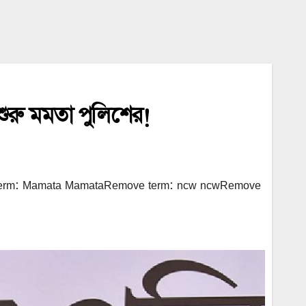
শুরু মমতা পুলিশের!
e term: Mamata MamataRemove term: ncw ncwRemove