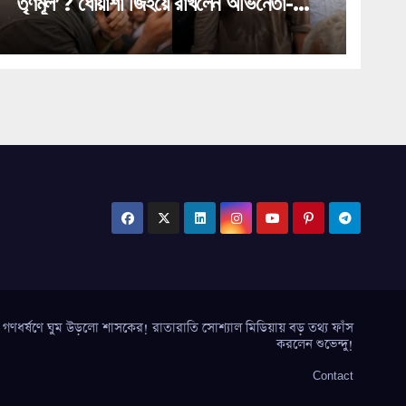
তৃণমূল’? ধোঁয়াশা জিইয়ে রাখলেন অভিনেতা-
সাংসদ!
র্ষণে ঘুম উড়লো শাসকের! রাতারাতি সোশ্যাল মিডিয়ায় বড় তথ্য ফাঁস
করলেন শুভেন্দু!
Contact