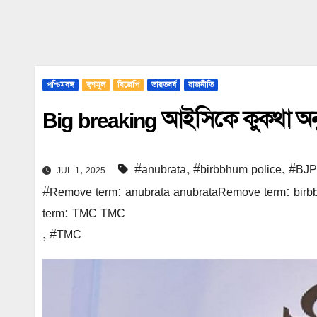
পশ্চিমবঙ্গ
তৃণমূল
বিজেপি
ভারতবর্ষ
রাজনীতি
Big breaking আইসিকে কুকথা অনুব
#anubrata
,
#birbbhum police
,
#BJP
JUL 1, 2025
#Remove term: anubrata anubrataRemove term: bi
term: TMC TMC
,
#TMC