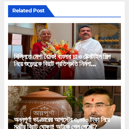
Related Post
দিল্লিতে মেগা বৈঠক! বাংলার চা ও টেক্সটাইল শিল্প
নিয়ে শুভেন্দুকে বিরাট প্রতিশ্রুতি নির্মলা
সীতারামণের!
অন্নপূর্ণা ভাণ্ডারের আগস্টের ৩,০০০ টাকা নিয়ে
মন্ত্রীর বিরাট ঘোষণা! আটকে গেল পেমেন্ট?