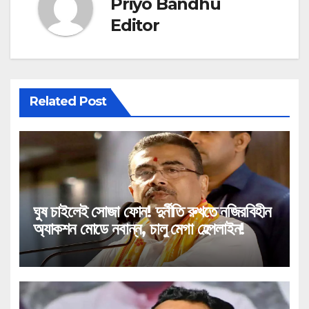
Priyo Bandhu
Editor
Related Post
ঘুষ চাইলেই সোজা ফোন! দুর্নীতি রুখতে নজিরবিহীন
অ্যাকশন মোডে নবান্ন, চালু মেগা হেল্পলাইন!