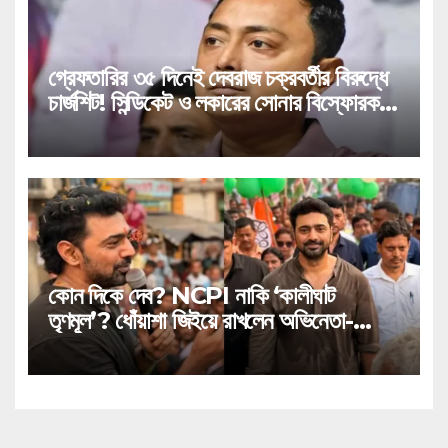
গ্রেফতারির ৩৫ দিনেই দেবরাজ চক্রবর্তীর বিরুদ্ধে
চার্জশিট! সিন্ডিকেট ও লকারের সোনার বিস্ফোরক
উল্লেখ!
কোন দিকে দেব? NCPI নাকি ‘কালীঘাট
তৃণমূল’? ধোঁয়াশা জিইয়ে রাখলেন অভিনেতা-
সাংসদ!