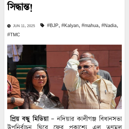
সিদ্ধান্ত!
#BJP
,
#Kalyan
,
#mahua
,
#Nadia
,
JUN 11, 2025
#TMC
প্রিয় বন্ধু মিডিয়া –
নদিয়ার কালীগঞ্জ বিধানসভা
উপনির্বাচন ঘিরে ফের প্রকাশ্যে এল তৃণমূল