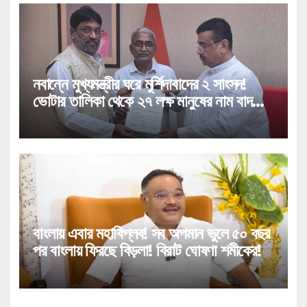
নবান্নে মুখ্যমন্ত্রীর ঘরে মুর্শিদাবাদের ২ সাংসদ!
ভোটার তালিকা থেকে ২৭ লক্ষ মানুষের নাম বাদ
পড়া নিয়ে বিরাট পদক্ষেপ!
বাংলায় এবার মহাবিপ্লব! সব অপমান ভুলে ৫০ বছর
পর বাংলায় ফিরছে বিড়লা! বিরাট ঘোষণা শমীকের!