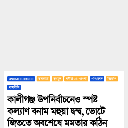
UNCATEGORIZED
কলকাতা
তৃণমূল
নদীয়া-২৪ পরগনা
পশ্চিমবঙ্গ
বিজেপি
রাজনীতি
কালীগঞ্জ উপনির্বাচনেও স্পষ্ট
কল্যাণ বনাম মহুয়া দ্বন্দ্ব, ভোটে
জিততে অবশেষে মমতার কঠিন